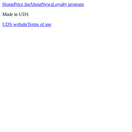
Home
Price list
About
News
Loyalty program
Made in UDS
UDS website
Terms of use