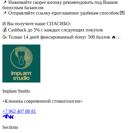
📌 Нажимайте скорее кнопку рекомендовать под Вашим
бонусным балансом
📌 Отправляйте ссылку-приглашение удобным способом 💌
И Вы получите наше СПАСИБО:
💰 Сashback до 5% с каждых следующих покупок
🥳 Только 14 дней фиксированный бонус 500 баллов 🔥
🤩 Выгода друзей :
✅ 1000 приветственных баллов при присоединении к
компании
✅ Бонусную карту нашей стоматологии
✅ Растущий cashback - до 10% баллами от суммы покупки
✅ Покрытие счета баллами до 15% от чека 💳
✅ 1000 подарочных баллов на день рождения 🎁
✅ Возможность рекомендовать и ускорять прирост баллов с
Implant Studio
cashback приглашенных
«Клиника современной стоматологии»
Больше баллов - выше выгода 🌟
+7 962 407 88 81
Sections